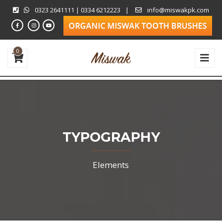
0323 2641111 | 0334 6212223
|
info@miswakpk.com
0
TYPOGRAPHY
Elements